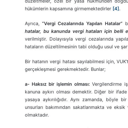
düzeltmeler, özel bir yasa hükmünden doğdukl
hükümlerin kapsamına girmemektedirler
[4]
.
Ayrıca,
“Vergi Cezalarında Yapılan Hatalar”
b
hatalar, bu kanunda vergi hataları için belli e
verilmiştir. Dolayısıyla vergi cezalarında yapı
hataların düzeltilmesinin tabi olduğu usul ve şar
Bir hatanın vergi hatası sayılabilmesi için, VU
gerçekleşmesi gerekmektedir. Bunlar;
a- Haksız bir işlemin olması:
Vergilendirme i
kanuna aykırı olması demektir. Diğer bir ifade
yasaya aykırılığıdır. Aynı zamanda, böyle bi
unsurları bakımından sakatlanmakta ve eksik 
olmaktadır.