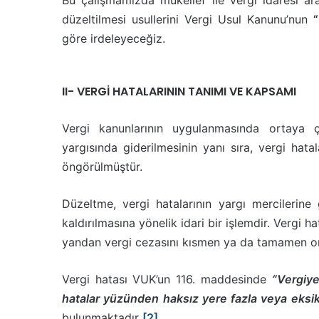
Bu çalışmamızda mükellef ile vergi idaresi ar
düzeltilmesi usullerini Vergi Usul Kanunu’nun
göre irdeleyeceğiz.
II- VERGİ HATALARININ TANIMI VE KAPSAMI
Vergi kanunlarının uygulanmasında ortaya ç
yargısında giderilmesinin yanı sıra, vergi hat
öngörülmüştür.
Düzeltme, vergi hatalarının yargı mercilerine
kaldırılmasına yönelik idari bir işlemdir. Vergi h
yandan vergi cezasını kısmen ya da tamamen ort
Vergi hatası VUK’un 116. maddesinde
“Vergiye
hatalar yüzünden haksız yere fazla veya eksik
bulunmaktadır
[2]
.