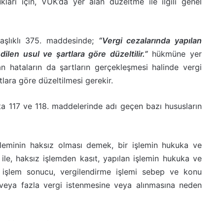
arı için, VUK’da yer alan düzeltme ile ilgili genel
aşlıklı 375. maddesinde;
“Vergi cezalarında yapılan
dilen usul ve şartlara göre düzeltilir.”
hükmüne yer
lan hataların da şartların gerçekleşmesi halinde vergi
tlara göre düzeltilmesi gerekir.
K’ta 117 ve 118. maddelerinde adı geçen bazı hususların
şleminin haksız olması demek, bir işlemin hukuka ve
 ile, haksız işlemden kasıt, yapılan işlemin hukuka ve
r işlem sonucu, vergilendirme işlemi sebep ve konu
veya fazla vergi istenmesine veya alınmasına neden