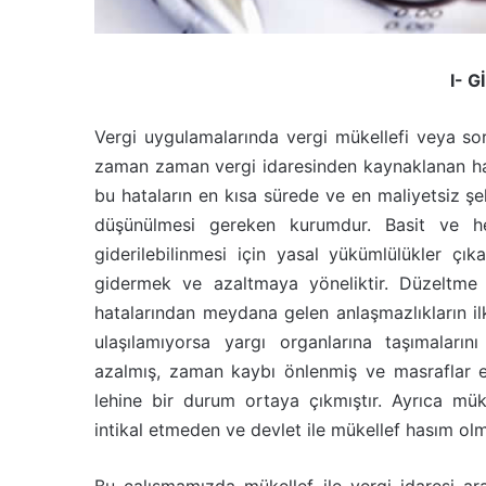
I- G
Vergi uygulamalarında vergi mükellefi veya sor
zaman zaman vergi idaresinden kaynaklanan hat
bu hataların en kısa sürede ve en maliyetsiz 
düşünülmesi gereken kurumdur. Basit ve her
giderilebilinmesi için yasal yükümlülükler çı
gidermek ve azaltmaya yöneliktir. Düzeltme i
hatalarından meydana gelen anlaşmazlıkların i
ulaşılamıyorsa yargı organlarına taşımalarını
azalmış, zaman kaybı önlenmiş ve masraflar e
lehine bir durum ortaya çıkmıştır. Ayrıca mük
intikal etmeden ve devlet ile mükellef hasım o