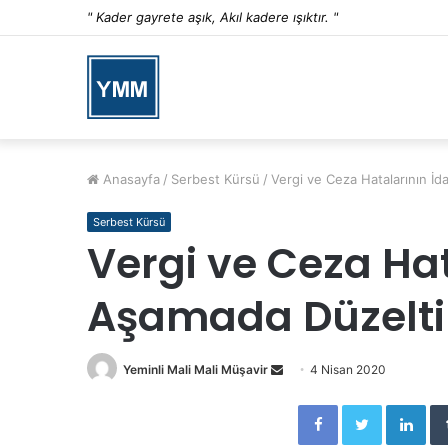
" Kader gayrete aşık, Akıl kadere ışıktır. "
Anasayfa
/
Serbest Kürsü
/
Vergi ve Ceza Hatalarının İd
Serbest Kürsü
Vergi ve Ceza Hat
Aşamada Düzelti
Yeminli Mali Mali Müşavir
S
4 Nisan 2020
e
Facebook
Twitter
LinkedIn
n
d