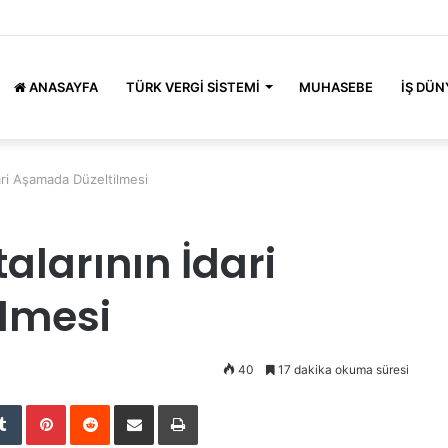
ANASAYFA
TÜRK VERGI SISTEMI
MUHASEBE
İŞ DÜN
ari Aşamada Düzeltilmesi
alarının İdari
lmesi
40
17 dakika okuma süresi
Tumblr
Pinterest
Reddit
E-Posta ile paylaş
Yazdır