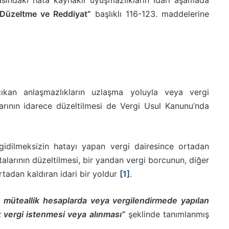
asındaki hata kaynaklı uyuşmazlıkların idari aşamada
“Düzeltme ve Reddiyat”
başlıklı 116-123. maddelerine
ıkan anlaşmazlıkların uzlaşma yoluyla veya vergi
alarının idarece düzeltilmesi de Vergi Usul Kanunu’nda
 gidilmeksizin hatayı yapan vergi dairesince ortadan
atalarının düzeltilmesi, bir yandan vergi borcunun, diğer
adan kaldıran idari bir yoldur
[1]
.
 müteallik hesaplarda veya vergilendirmede yapılan
 vergi istenmesi veya alınması”
şeklinde tanımlanmış