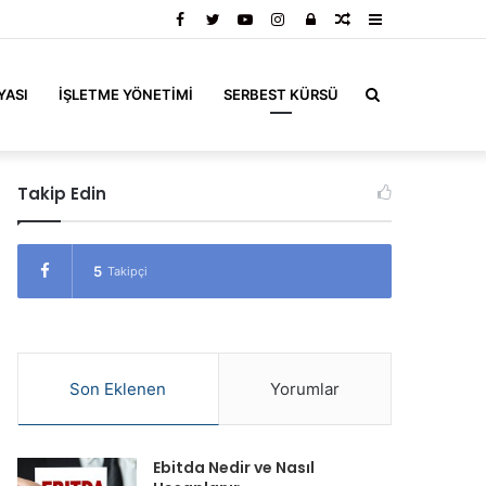
Facebook
Twitter
YouTube
Instagram
Kayıt
Rastgele
Kenar
Ol
Makale
Bölmesi
Arama
YASI
İŞLETME YÖNETIMI
SERBEST KÜRSÜ
Takip Edin
yap
5
Takipçi
...
Son Eklenen
Yorumlar
Ebitda Nedir ve Nasıl