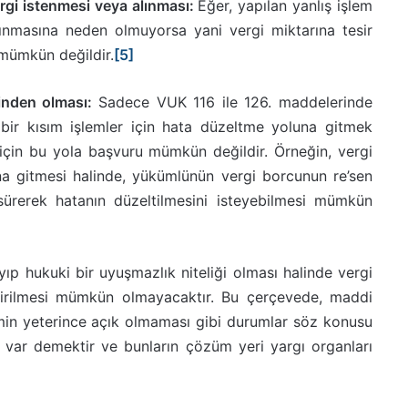
rgi istenmesi veya alınması:
Eğer, yapılan yanlış işlem
ınmasına neden olmuyorsa yani vergi miktarına tesir
 mümkün değildir.
[5]
rinden olması:
Sadece VUK 116 ile 126. maddelerinde
p bir kısım işlemler için hata düzeltme yoluna gitmek
için bu yola başvuru mümkün değildir. Örneğin, vergi
ına gitmesi halinde, yükümlünün vergi borcunun re’sen
sürerek hatanın düzeltilmesini isteyebilmesi mümkün
yıp hukuki bir uyuşmazlık niteliği olması halinde vergi
dirilmesi mümkün olmayacaktır. Bu çerçevede, maddi
lemin yeterince açık olmaması gibi durumlar söz konusu
ık var demektir ve bunların çözüm yeri yargı organları