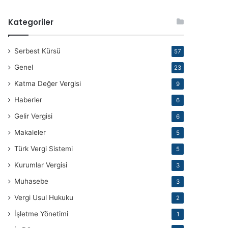
Kategoriler
Serbest Kürsü
57
Genel
23
Katma Değer Vergisi
9
Haberler
6
Gelir Vergisi
6
Makaleler
5
Türk Vergi Sistemi
5
Kurumlar Vergisi
3
Muhasebe
3
Vergi Usul Hukuku
2
İşletme Yönetimi
1