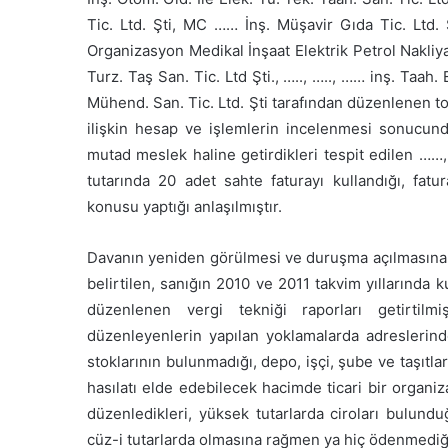
Tic. Ltd. Şti, MC …… İnş. Müşavir Gıda Tic. Ltd. 
Organizasyon Medikal İnşaat Elektrik Petrol Nakliyat
Turz. Taş San. Tic. Ltd Şti., ….., ….., …… inş. Taah
Mühend. San. Tic. Ltd. Şti tarafından düzenlenen to
ilişkin hesap ve işlemlerin incelenmesi sonucund
mutad meslek haline getirdikleri tespit edilen ……
tutarında 20 adet sahte faturayı kullandığı, fat
konusu yaptığı anlaşılmıştır.
Davanın yeniden görülmesi ve duruşma açılmasına ka
belirtilen, sanığın 2010 ve 2011 takvim yıllarında k
düzenlenen vergi tekniği raporları getirtilmi
düzenleyenlerin yapılan yoklamalarda adreslerinde 
stoklarının bulunmadığı, depo, işçi, şube ve taşıtl
hasılatı elde edebilecek hacimde ticari bir organ
düzenledikleri, yüksek tutarlarda ciroları bulunduğ
cüz-i tutarlarda olmasına rağmen ya hiç ödenmediği