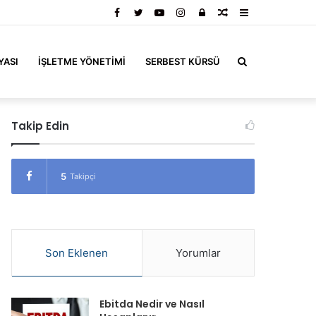
Facebook
Twitter
YouTube
Instagram
Kayıt
Rastgele
Kenar
Ol
Makale
Bölmesi
Arama
YASI
İŞLETME YÖNETIMI
SERBEST KÜRSÜ
Takip Edin
yap
5
Takipçi
...
Son Eklenen
Yorumlar
Ebitda Nedir ve Nasıl