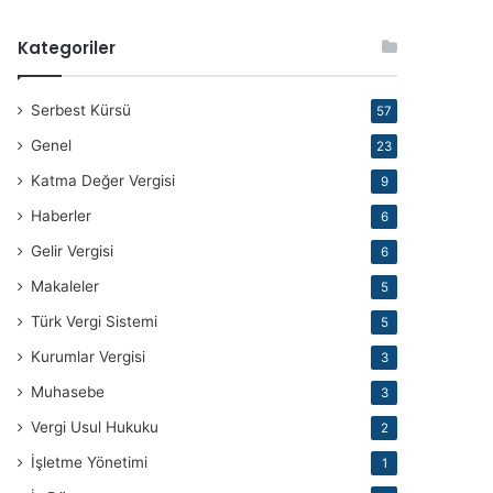
Kategoriler
Serbest Kürsü
57
Genel
23
Katma Değer Vergisi
9
Haberler
6
Gelir Vergisi
6
Makaleler
5
Türk Vergi Sistemi
5
Kurumlar Vergisi
3
Muhasebe
3
Vergi Usul Hukuku
2
İşletme Yönetimi
1