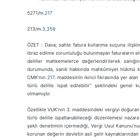
5271/m.
217
213/m.
3
,
359
ÖZET : Dava; sahte fatura kullanma suçuna ilişki
ibraz edilme zorunluluğu bulunmayan faturaların e
deliller mahkemelerce değerlendirilerek sanığı
durumunda, sanık hakkında mahkûmiyet hükmü ku
CMK’nın
217
. maddesinin ikinci fıkrasında yer ala
türlü delille ispat edilebilir” şeklindeki gene
olmamıştır
Özellikle VUK’nın 3. maddesindeki vergiyi doğuran
türlü delille ispatlanabileceği düzenlemesi nazar
şekli denetimini içermediği, Vergi Usul Kanunu’n
korunan değerin devletin asli gelir kaynaklarından