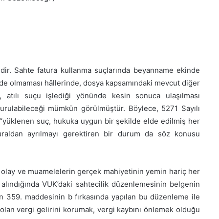
ndir. Sahte fatura kullanma suçlarında beyanname ekinde
lde olmaması hâllerinde, dosya kapsamındaki mevcut diğer
n, atılı suçu işlediği yönünde kesin sonuca ulaşılması
rulabileceği mümkün görülmüştür. Böylece, 5271 Sayılı
n “yüklenen suç, hukuka uygun bir şekilde elde edilmiş her
l kuraldan ayrılmayı gerektiren bir durum da söz konusu
 olay ve muamelelerin gerçek mahiyetinin yemin hariç her
a alındığında VUK’daki sahtecilik düzenlemesinin belgenin
un 359. maddesinin b fırkasında yapılan bu düzenleme ile
 olan vergi gelirini korumak, vergi kaybını önlemek olduğu