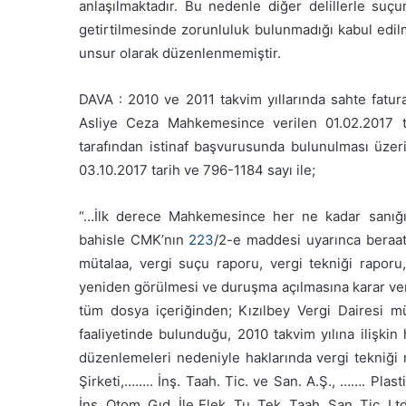
anlaşılmaktadır. Bu nedenle diğer delillerle suç
getirtilmesinde zorunluluk bulunmadığı kabul edilme
unsur olarak düzenlenmemiştir.
DAVA : 2010 ve 2011 takvim yıllarında sahte fatur
Asliye Ceza Mahkemesince verilen 01.02.2017 ta
tarafından istinaf başvurusunda bulunulması üze
03.10.2017 tarih ve 796-1184 sayı ile;
“…İlk derece Mahkemesince her ne kadar sanığı
bahisle CMK’nın
223
/2-e maddesi uyarınca beraati
mütalaa, vergi suçu raporu, vergi tekniği raporu
yeniden görülmesi ve duruşma açılmasına karar veril
tüm dosya içeriğinden; Kızılbey Vergi Dairesi mük
faaliyetinde bulunduğu, 2010 takvim yılına ilişki
düzenlemeleri nedeniyle haklarında vergi tekniği 
Şirketi,…….. İnş. Taah. Tic. ve San. A.Ş., ……. Plast
İnş. Otom. Gıd. İle Elek. Tu. Tek. Taah. San. Tic. L