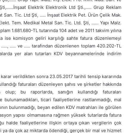
Şti,……İnşaat Elektrik Elektronik Ltd Şti.,….. Grup Reklam
 San. Tic. Ltd Şti, ….. İnşaat Elektrik Pet. Ürün Çelik Mak.
. Elekt. Tem. Medikal Metal San. Tic. Ltd. Şti, …… Yapı Malz.
plam 1.681.680-TL tutarında 104 adet ve 2011 takvim yılına
a ise komisyon geliri karşılığı sahte fatura düzenlemeyi
, ….., ….. ve ….. tarafından düzenlenen toplam 420.202-TL
uralarda yer alan tutarları KDV beyannamelerinde indirim
rar verildikten sonra 23.05.2017 tarihli tensip kararında
ullandığı faturaları düzenleyen şahıs ve şirketler hakkında
ş olup; bu raporlarda, sanığın kullandığı faturaları
bulunamadıkları, ticari faaliyetlerine rastlanmadığı, mal
arının bulunmadığı, beyan edilen KDV matrahları ile görülen
izasyon yapısı olmamasına rağmen yüksek tutarlarda fatura
u halde faaliyetlerine ilişkin ortaya çıkan vergilerin çok
 ya da çok az miktarda ödendiği, gerçek bir mal ve hizmet