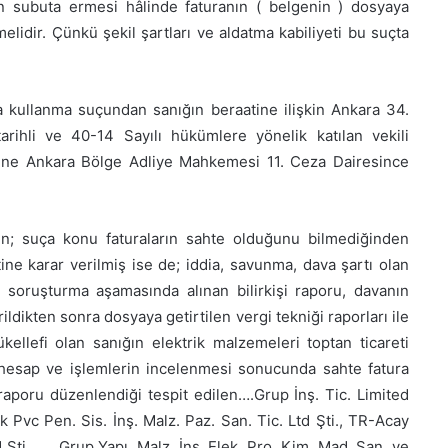
un subuta ermesi hâlinde faturanın ( belgenin ) dosyaya
lidir. Çünkü şekil şartları ve aldatma kabiliyeti bu suçta
a kullanma suçundan sanığın beraatine ilişkin Ankara 34.
rihli ve 40-14 Sayılı hükümlere yönelik katılan vekili
rine Ankara Bölge Adliye Mahkemesi 11. Ceza Dairesince
n; suça konu faturaların sahte olduğunu bilmediğinden
ne karar verilmiş ise de; iddia, savunma, dava şartı olan
, soruşturma aşamasında alınan bilirkişi raporu, davanın
dikten sonra dosyaya getirtilen vergi tekniği raporları ile
ellefi olan sanığın elektrik malzemeleri toptan ticareti
n hesap ve işlemlerin incelenmesi sonucunda sahte fatura
raporu düzenlendiği tespit edilen….Grup İnş. Tic. Limited
ik Pvc Pen. Sis. İnş. Malz. Paz. San. Tic. Ltd Şti., TR-Acay
td Şti,…… Grup Yapı. Malz. İnş. Elek. Pro. Kim. Mad. San. ve