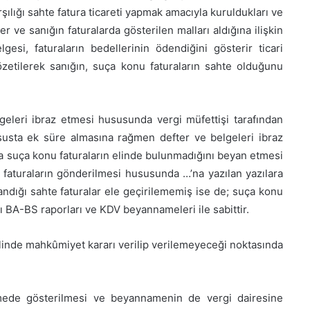
ılığı sahte fatura ticareti yapmak amacıyla kuruldukları ve
er ve sanığın faturalarda gösterilen malları aldığına ilişkin
gesi, faturaların bedellerinin ödendiğini gösterir ticari
etilerek sanığın, suça konu faturaların sahte olduğunu
lgeleri ibraz etmesi hususunda vergi müfettişi tarafından
ususta ek süre almasına rağmen defter ve belgeleri ibraz
 suça konu faturaların elinde bulunmadığını beyan etmesi
 faturaların gönderilmesi hususunda …’na yazılan yazılara
ndığı sahte faturalar ele geçirilememiş ise de; suça konu
ğı BA-BS raporları ve KDV beyannameleri ile sabittir.
linde mahkûmiyet kararı verilip verilemeyeceği noktasında
namede gösterilmesi ve beyannamenin de vergi dairesine