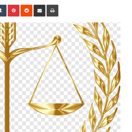
Tumblr
Pinterest
Reddit
E-Posta ile paylaş
Yazdır