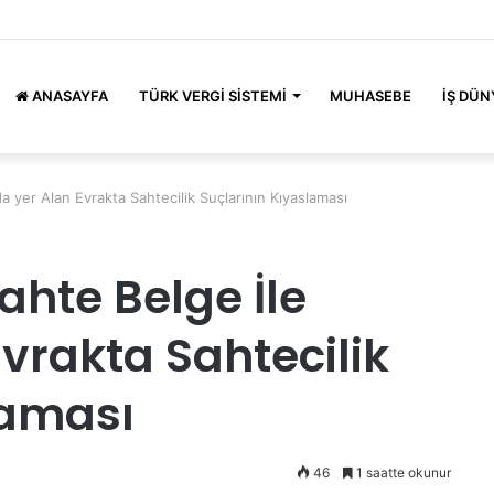
ANASAYFA
TÜRK VERGI SISTEMI
MUHASEBE
İŞ DÜN
a yer Alan Evrakta Sahtecilik Suçlarının Kıyaslaması
ahte Belge İle
vrakta Sahtecilik
laması
46
1 saatte okunur