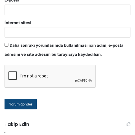
Edirne İdare
Kırklareli
Edirne Vergi
Kırklareli
İnternet sitesi
Tekirdağ İdare
Tekirdağ Vergi
Daha sonraki yorumlarımda kullanılması için adım, e-posta
adresim ve site adresim bu tarayıcıya kaydedilsin.
Sakarya İdare
Bilecik
Sakarya Vergi
Bilecik
Kocaeli İdare
Kocaeli Vergi
5
İzmir
İzmir İdare
İzmir Vergi
Takip Edin
Aydın İdare