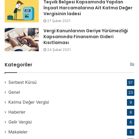
Teşvik Belgesi Kapsamında Yapılan
Uşak İdare (FD)
İnşaat Harcamalarına Ait Katma Değer
Vergisinin İadesi
6
Konya
Konya İdare
Karaman
27 Şubat 2021
Niğde-Aksaray-
Vergi Kanunlarının Geriye Yürümezliği
Konya Vergi
Karaman-
Kapsamında Finansman Gideri
Kısıtlaması
Afyonkarahisar
24 Şubat 2021
Adana İdare
Kategoriler
Adana Vergi
Mersin İdare
Serbest Kürsü
57
Genel
23
Mersin Vergi
Katma Değer Vergisi
9
Antalya İdare
Haberler
6
Antalya Vergi
Burdur-Isparta
Gelir Vergisi
6
İsparta İdare
Burdur
Makaleler
5