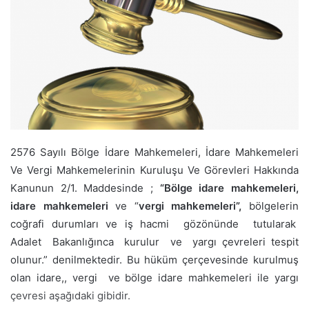
e
m
a
i
l
2576 Sayılı Bölge İdare Mahkemeleri, İdare Mahkemeleri
Ve Vergi Mahkemelerinin Kuruluşu Ve Görevleri Hakkında
Kanunun 2/1. Maddesinde ;
“Bölge idare mahkemeleri,
idare mahkemeleri
ve “
vergi mahkemeleri”,
bölgelerin
coğrafi durumları ve iş hacmi gözönünde tutularak
Adalet Bakanlığınca kurulur ve yargı çevreleri tespit
olunur.” denilmektedir. Bu hüküm çerçevesinde kurulmuş
olan idare,, vergi ve bölge idare mahkemeleri ile yargı
çevresi aşağıdaki gibidir.