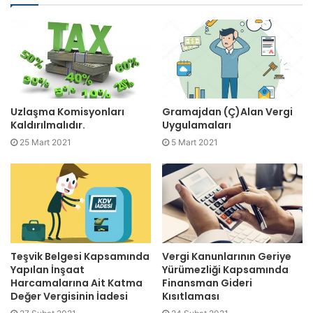
Hatay İdare
Hatay Vergi
Diyarbakır İdare
Diyarbakır Vergi
Uzlaşma Komisyonları
Gramajdan (Ç)Alan Vergi
Kaldırılmalıdır.
Uygulamaları
Batman İdare
25 Mart 2021
5 Mart 2021
Batman Vergi
Siirt
Mardin İdare
Şırnak
Mardin Vergi
Şırnak
Siirt İdare
Teşvik Belgesi Kapsamında
Vergi Kanunlarının Geriye
Yapılan İnşaat
Yürümezliği Kapsamında
Adıyaman İdare
Harcamalarına Ait Katma
Finansman Gideri
Değer Vergisinin İadesi
Kısıtlaması
Kahramanmaraş