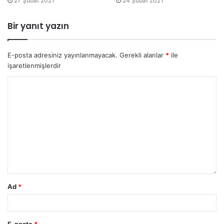
27 Şubat 2021
24 Şubat 2021
İdare
Kahramanmaraş
Bir yanıt yazın
Vergi
E-posta adresiniz yayınlanmayacak.
Gerekli alanlar
*
ile
Şanlıurfa İdare
işaretlenmişlerdir
Şanlıurfa Vergi
Adıyaman
Malatya İdare
Malatya Vergi
Elazığ
Elazığ İdare
4
İstanbul
İstanbul İdare
İstanbul Vergi
Ad
*
Bursa İdare
Yalova
Bursa Vergi
Yalova
E-posta
*