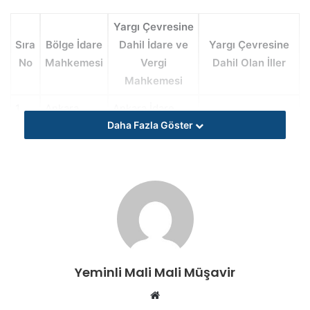
Yargı Çevresine
Sıra
Bölge İdare
Dahil İdare ve
Yargı Çevresine
No
Mahkemesi
Vergi
Dahil Olan İller
Mahkemesi
1
Ankara
Ankara İdare
Daha Fazla Göster
Ankara Vergi
Bolu
Bolu İdare
Düzce
Eskişehir İdare
Eskişehir Vergi
Kayseri İdare
Nevşehir
Yeminli Mali Mali Müşavir
Nevşehir-Yozgat-
Kayseri Vergi
Kırşehir
W