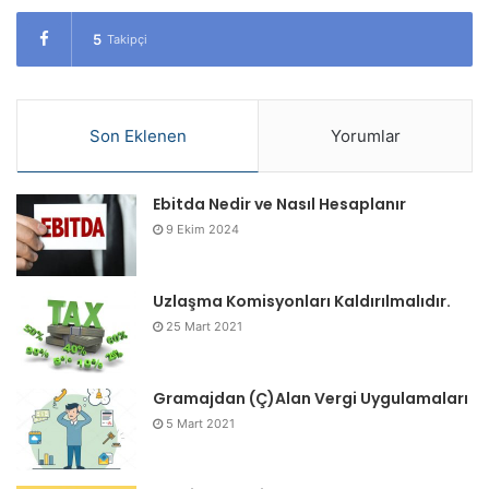
Aydın Vergi
5
Takipçi
Muğla İdare
Muğla Vergi
Son Eklenen
Yorumlar
Balıkesir İdare
Balıkesir Vergi
Çanakkale
Ebitda Nedir ve Nasıl Hesaplanır
9 Ekim 2024
Denizli İdare
Denizli Vergi
Uzlaşma Komisyonları Kaldırılmalıdır.
Çanakkale İdare
25 Mart 2021
Kütahya İdare
Gramajdan (Ç)Alan Vergi Uygulamaları
Manisa İdare
Uşak
5 Mart 2021
Manisa Vergi
Uşak-Kütahya