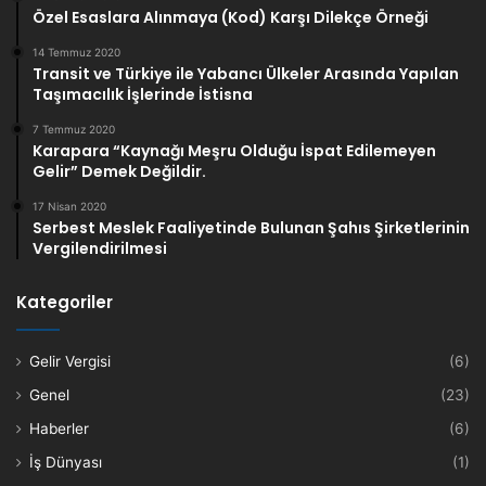
o
r
e
r
Özel Esaslara Alınmaya (Kod) Karşı Dilekçe Örneği
Trabzon Vergi
Artvin-Rize
k
a
14 Temmuz 2020
Rize İdare
Artvin
Transit ve Türkiye ile Yabancı Ülkeler Arasında Yapılan
Taşımacılık İşlerinde İstisna
m
7 Temmuz 2020
Karapara “Kaynağı Meşru Olduğu İspat Edilemeyen
Gelir” Demek Değildir.
17 Nisan 2020
Serbest Meslek Faaliyetinde Bulunan Şahıs Şirketlerinin
Vergilendirilmesi
Kategoriler
Gelir Vergisi
(6)
Genel
(23)
Haberler
(6)
İş Dünyası
(1)