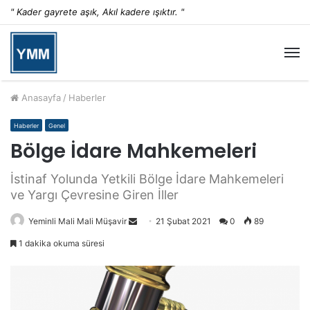
" Kader gayrete aşık, Akıl kadere ışıktır. "
M
Anasayfa
/
Haberler
Haberler
Genel
Bölge İdare Mahkemeleri
İstinaf Yolunda Yetkili Bölge İdare Mahkemeleri
ve Yargı Çevresine Giren İller
Yeminli Mali Mali Müşavir
S
21 Şubat 2021
0
89
e
1 dakika okuma süresi
n
d
a
n